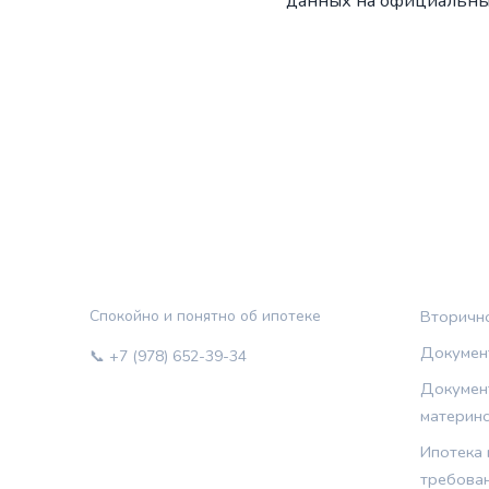
данных на официальны
ЖИЛЬЁ И КРЕДИТ
РУБРИ
Спокойно и понятно об ипотеке
Вторичн
Документ
📞 +7 (978) 652-39-34
Документ
материнс
Ипотека 
требован