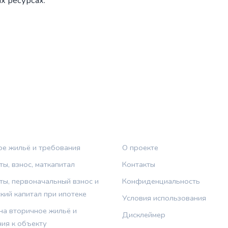
х ресурсах.
КИ
ПРАВОВАЯ ИНФОРМАЦ
ое жильё и требования
О проекте
ы, взнос, маткапитал
Контакты
ы, первоначальный взнос и
Конфиденциальность
кий капитал при ипотеке
Условия использования
на вторичное жильё и
Дисклеймер
ия к объекту