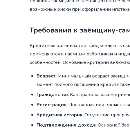
профиль заёмщика. В настоящей статье рас
возможные риски при оформлении ипотеки 
Требования к заёмщику-са
Кредитные организации предъявляют к сам
применяются к наёмным работникам и инд
особенностей. Основные критерии включаю
Возраст
. Минимальный возраст заёмщик
момент полного погашения кредита такж
Гражданство
. Как правило, рассматрив
Регистрация
. Постоянная или временная
Кредитная история
. Отсутствие просро
Подтверждение дохода
. Основной ба