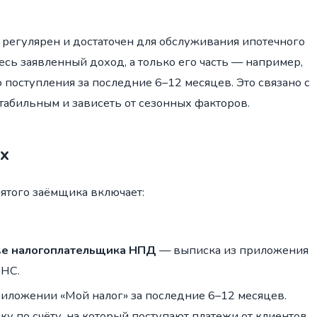
д регулярен и достаточен для обслуживания ипотечного
есь заявленный доход, а только его часть — например,
поступления за последние 6–12 месяцев. Это связано с
стабильным и зависеть от сезонных факторов.
х
ятого заёмщика включает:
тве налогоплательщика НПД
— выписка из приложения
ФНС.
иложении «Мой налог» за последние 6–12 месяцев.
у по счёту, на который поступают платежи от клиентов.