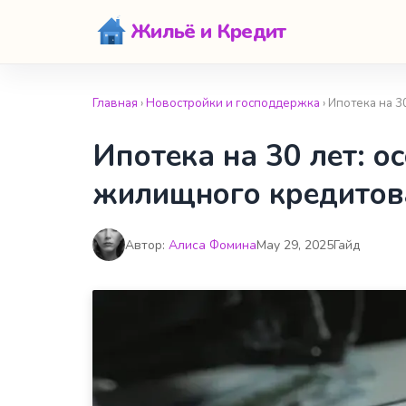
Жильё и Кредит
Главная
›
Новостройки и господдержка
› Ипотека на 
Ипотека на 30 лет: о
жилищного кредитов
Автор:
Алиса Фомина
May 29, 2025
Гайд