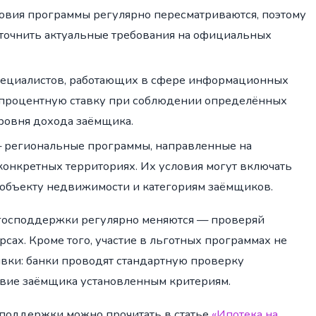
овия программы регулярно пересматриваются, поэтому
точнить актуальные требования на официальных
пециалистов, работающих в сфере информационных
 процентную ставку при соблюдении определённых
уровня дохода заёмщика.
 региональные программы, направленные на
онкретных территориях. Их условия могут включать
 объекту недвижимости и категориям заёмщиков.
 господдержки регулярно меняются — проверяй
сах. Кроме того, участие в льготных программах не
явки: банки проводят стандартную проверку
твие заёмщика установленным критериям.
поддержки можно прочитать в статье
«Ипотека на