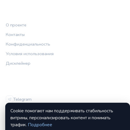
ПРАВОВАЯ ИНФОРМАЦИЯ
О проекте
Контакты
Конфиденциальность
Условия использования
Дисклеймер
СОЦСЕТИ
Telegram
Vk
Cookie помогают нам поддерживать стабильность
витрины, персонализировать контент и понимать
трафик.
Подробнее