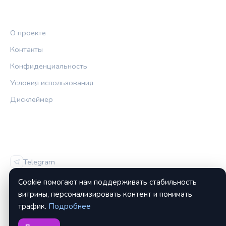
ПРАВОВАЯ ИНФОРМАЦИЯ
О проекте
Контакты
Конфиденциальность
Условия использования
Дисклеймер
СОЦСЕТИ
Telegram
Vk
Cookie помогают нам поддерживать стабильность
витрины, персонализировать контент и понимать
трафик.
Подробнее