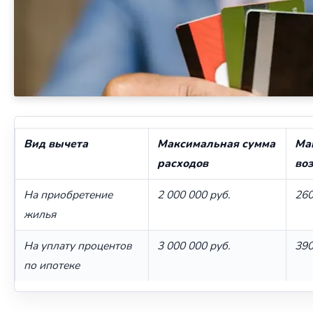
Вид вычета
Максимальная сумма
Ма
расходов
воз
На приобретение
2 000 000 руб.
260
жилья
На уплату процентов
3 000 000 руб.
390
по ипотеке