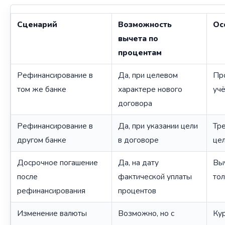
Сценарий
Возможность
Ос
вычета по
процентам
Рефинансирование в
Да, при целевом
Пр
том же банке
характере нового
учё
договора
Рефинансирование в
Да, при указании цели
Тр
другом банке
в договоре
цел
Досрочное погашение
Да, на дату
Вы
после
фактической уплаты
тол
рефинансирования
процентов
Изменение валюты
Возможно, но с
Ку