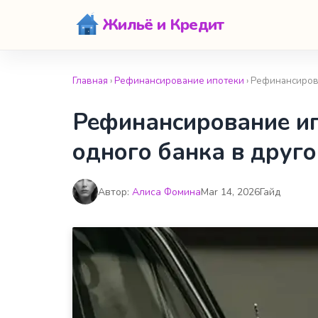
Жильё и Кредит
Главная
›
Рефинансирование ипотеки
› Рефинансиров
Рефинансирование ип
одного банка в друго
Автор:
Алиса Фомина
Mar 14, 2026
Гайд