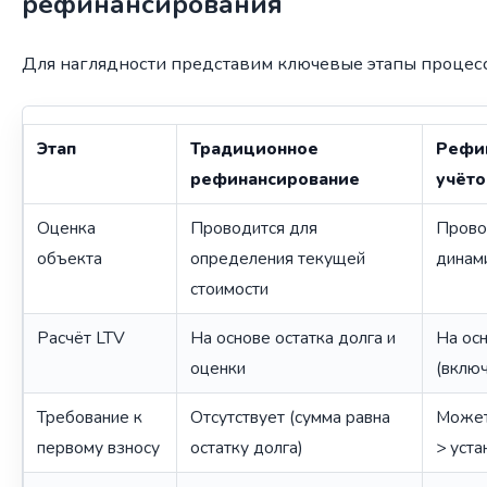
рефинансирования
Для наглядности представим ключевые этапы процесс
Этап
Традиционное
Рефин
рефинансирование
учёто
Оценка
Проводится для
Прово
объекта
определения текущей
динам
стоимости
Расчёт LTV
На основе остатка долга и
На ос
оценки
(включ
Требование к
Отсутствует (сумма равна
Может
первому взносу
остатку долга)
> уста