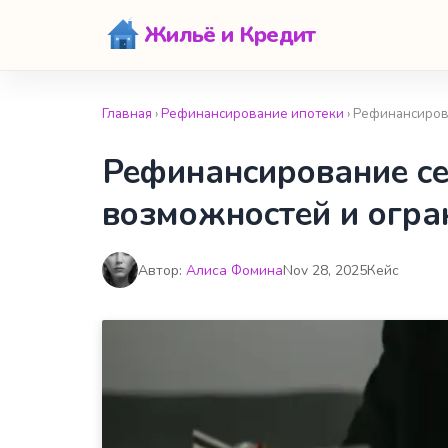
Жильё и Кредит
Главная
›
Рефинансирование ипотеки
› Рефинансиров
Рефинансирование се
возможностей и огра
Автор:
Алиса Фомина
Nov 28, 2025
Кейс