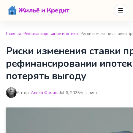
Жильё и Кредит
☰
Главная
›
Рефинансирование ипотеки
› Риски изменения ставки п
Риски изменения ставки п
рефинансировании ипотеки
потерять выгоду
Автор:
Алиса Фомина
Jul 6, 2025
Чек-лист