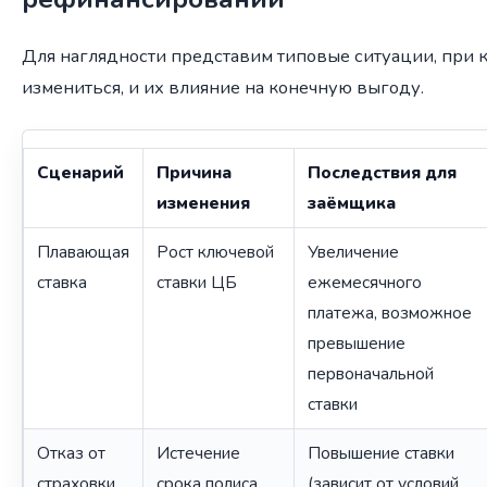
Для наглядности представим типовые ситуации, при 
измениться, и их влияние на конечную выгоду.
Сценарий
Причина
Последствия для
изменения
заёмщика
Плавающая
Рост ключевой
Увеличение
ставка
ставки ЦБ
ежемесячного
платежа, возможное
превышение
первоначальной
ставки
Отказ от
Истечение
Повышение ставки
страховки
срока полиса
(зависит от условий