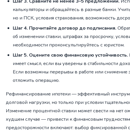
Шаг 3. Сравните не менее 3–5 предложений.
Исп
калькуляторы и обращайтесь в разные банки. Учиты
но и ПСК, условия страхования, возможность доср
Шаг 4. Прочитайте договор до подписания.
Обрат
об изменении ставки, штрафах за просрочку, услов
необходимости проконсультируйтесь с юристом.
Шаг 5. Оцените свою финансовую устойчивость.
имеет смысл, если вы уверены в стабильности дох
Если возможны перерывы в работе или снижение з
отложить операцию.
Рефинансирование ипотеки — эффективный инструм
долговой нагрузки, но только при условии тщательног
Изменение процентной ставки может свести на нет о
худшем случае — привести к финансовым трудностя
предосторожности включают: выбор фиксированной с