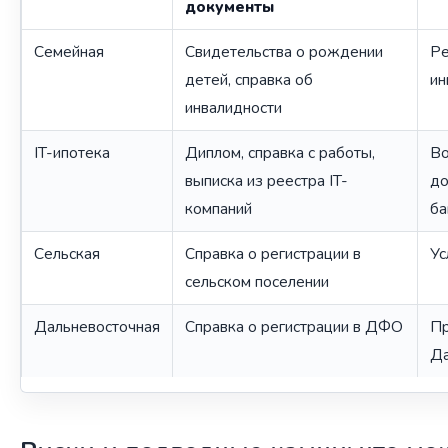
документы
Семейная
Свидетельства о рождении
Ре
детей, справка об
ин
инвалидности
IT-ипотека
Диплом, справка с работы,
Во
выписка из реестра IT-
до
компаний
ба
Сельская
Справка о регистрации в
Ус
сельском поселении
Дальневосточная
Справка о регистрации в ДФО
Пр
Да