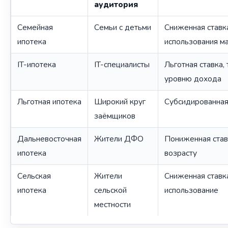
аудитория
Семейная
Семьи с детьми
Сниженная ставк
ипотека
использования м
IT-ипотека
IT-специалисты
Льготная ставка,
уровню дохода
Льготная ипотека
Широкий круг
Субсидированная
заёмщиков
Дальневосточная
Жители ДФО
Пониженная став
ипотека
возрасту
Сельская
Жители
Сниженная ставк
ипотека
сельской
использование
местности