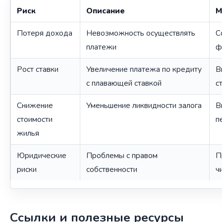
Риск
Описание
М
Потеря дохода
Невозможность осуществлять
С
платежи
ф
Рост ставки
Увеличение платежа по кредиту
В
с плавающей ставкой
с
Снижение
Уменьшение ликвидности залога
В
стоимости
п
жилья
Юридические
Проблемы с правом
П
риски
собственности
ч
Ссылки и полезные ресурсы