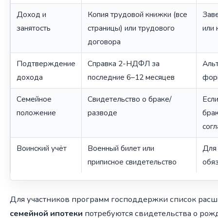
Доход и
Копия трудовой книжки (все
Зав
занятость
страницы) или трудового
или 
договора
Подтверждение
Справка 2-НДФЛ за
Альт
дохода
последние 6–12 месяцев
фор
Семейное
Свидетельство о браке/
Если
положение
разводе
бра
согл
Воинский учёт
Военный билет или
Для
приписное свидетельство
обя
Для участников программ господдержки список расши
семейной ипотеки
потребуются свидетельства о рож