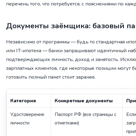
перечень того, что потребуется, с пояснениями по каж
Документы заёмщика: базовый па
Независимо от программы — будь то стандартная ипот
или IT-ипотека — банки запрашивают идентичный наб
подтверждающих личность, доход и занятость. Искл
зарплатных клиентов, где некоторые позиции могут б
готовить полный пакет стоит заранее.
Категория
Конкретные документы
При
Удостоверение
Паспорт РФ (все страницы с
Если
личности
отметками)
заг
при