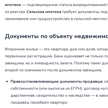
ипотеки
— подтверждение статуса аккредитованной 
из реестра.
Сельская ипотека
требует документы, п
проживание или трудоустройство в сельской местност
Документы по объекту недвижим
Вторичное жильё — это квартира, дом или доля, кото
первичную регистрацию. Банк оценивает не только п
заёмщика, но и ликвидность залога. Поэтому пакет д
второй по значимости после документов заёмщика.
Правоустанавливающие документы продавца:
св
собственности (или выписка из ЕГРН), договор ку
дарственная, свидетельство о наследстве — в завис
продавец приобрёл квартиру.