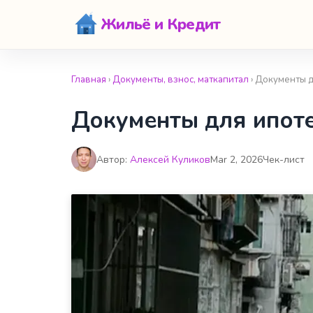
Жильё и Кредит
Главная
›
Документы, взнос, маткапитал
› Документы д
Документы для ипоте
Автор:
Алексей Куликов
Mar 2, 2026
Чек-лист