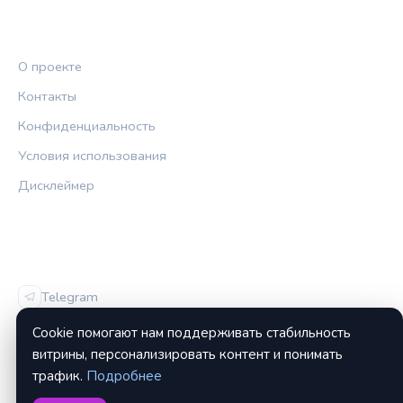
ПРАВОВАЯ ИНФОРМАЦИЯ
О проекте
Контакты
Конфиденциальность
Условия использования
Дисклеймер
СОЦСЕТИ
Telegram
Vk
Cookie помогают нам поддерживать стабильность
витрины, персонализировать контент и понимать
трафик.
Подробнее