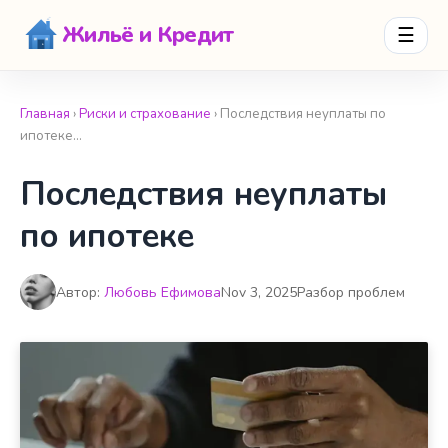
Жильё и Кредит
☰
Главная
›
Риски и страхование
› Последствия неуплаты по
ипотеке…
Последствия неуплаты
по ипотеке
Автор:
Любовь Ефимова
Nov 3, 2025
Разбор проблем