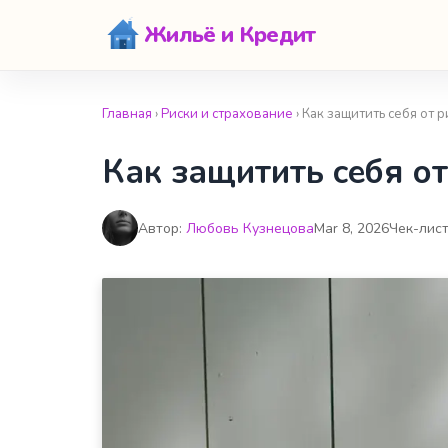
Жильё и Кредит
Главная
›
Риски и страхование
› Как защитить себя от 
Как защитить себя от
Автор:
Любовь Кузнецова
Mar 8, 2026
Чек-лис