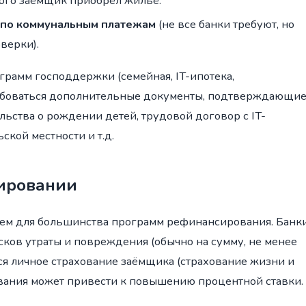
орого заёмщик приобрёл жильё.
 по коммунальным платежам
(не все банки требуют, но
верки).
грамм господдержки (семейная, IT-ипотека,
требоваться дополнительные документы, подтверждающи
льства о рождении детей, трудовой договор с IT-
ской местности и т.д.
ировании
ием для большинства программ рефинансирования. Банк
сков утраты и повреждения (обычно на сумму, не менее
ется личное страхование заёмщика (страхование жизни и
хования может привести к повышению процентной ставки.