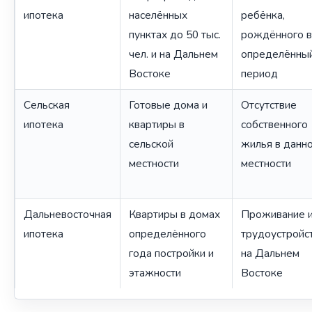
ипотека
населённых
ребёнка,
пунктах до 50 тыс.
рождённого в
чел. и на Дальнем
определённы
Востоке
период
Сельская
Готовые дома и
Отсутствие
ипотека
квартиры в
собственного
сельской
жилья в данн
местности
местности
Дальневосточная
Квартиры в домах
Проживание 
ипотека
определённого
трудоустройс
года постройки и
на Дальнем
этажности
Востоке