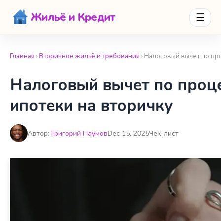
Жильё и Кредит
☰
Главная
›
Вторичное жильё и требования
› Налоговый вычет по пр
Налоговый вычет по проц
ипотеки на вторичку
Автор:
Григорий Наумов
Dec 15, 2025
Чек-лист