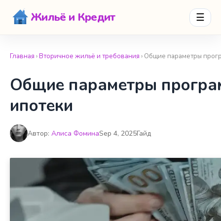
Жильё и Кредит
☰
Главная
›
Вторичное жильё и требования
› Общие параметры прог
Общие параметры програ
ипотеки
Автор:
Алиса Фомина
Sep 4, 2025
Гайд