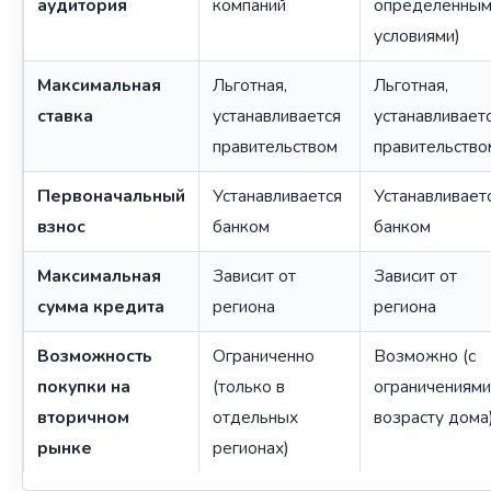
аудитория
компаний
определённы
условиями)
Максимальная
Льготная,
Льготная,
ставка
устанавливается
устанавливает
правительством
правительство
Первоначальный
Устанавливается
Устанавливает
взнос
банком
банком
Максимальная
Зависит от
Зависит от
сумма кредита
региона
региона
Возможность
Ограниченно
Возможно (с
покупки на
(только в
ограничениями
вторичном
отдельных
возрасту дома
рынке
регионах)