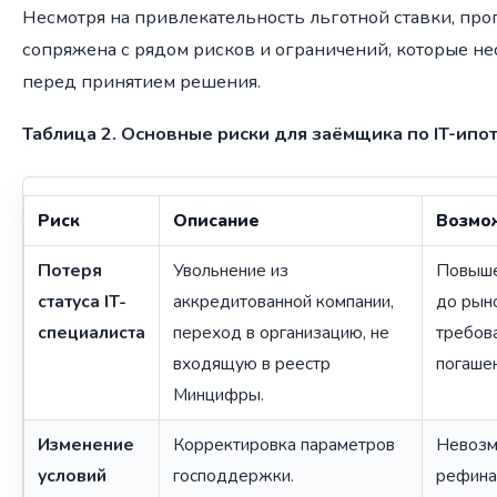
Несмотря на привлекательность льготной ставки, про
сопряжена с рядом рисков и ограничений, которые н
перед принятием решения.
Таблица 2. Основные риски для заёмщика по IT-ипо
Риск
Описание
Возмо
Потеря
Увольнение из
Повыше
статуса IT-
аккредитованной компании,
до рын
специалиста
переход в организацию, не
требов
входящую в реестр
погашен
Минцифры.
Изменение
Корректировка параметров
Невозм
условий
господдержки.
рефина