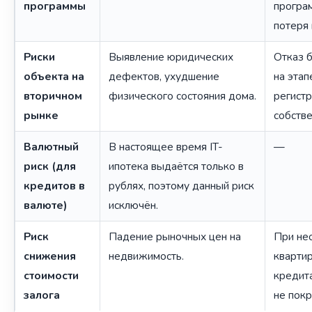
программы
програ
потеря 
Риски
Выявление юридических
Отказ 
объекта на
дефектов, ухудшение
на этап
вторичном
физического состояния дома.
регист
рынке
собстве
Валютный
В настоящее время IT-
—
риск (для
ипотека выдаётся только в
кредитов в
рублях, поэтому данный риск
валюте)
исключён.
Риск
Падение рыночных цен на
При не
снижения
недвижимость.
кварти
стоимости
кредит
залога
не покр