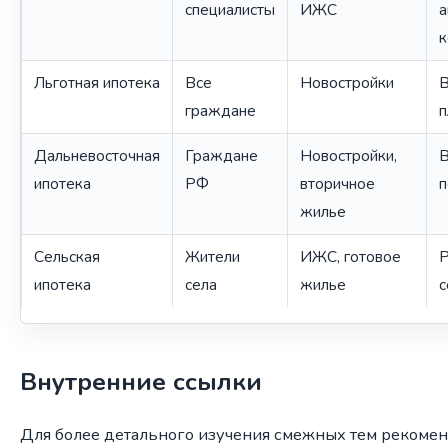
специалисты
ИЖС
а
к
Льготная ипотека
Все
Новостройки
В
граждане
п
Дальневосточная
Граждане
Новостройки,
В
ипотека
РФ
вторичное
п
жилье
Сельская
Жители
ИЖС, готовое
Р
ипотека
села
жилье
с
Внутренние ссылки
Для более детального изучения смежных тем рекомен