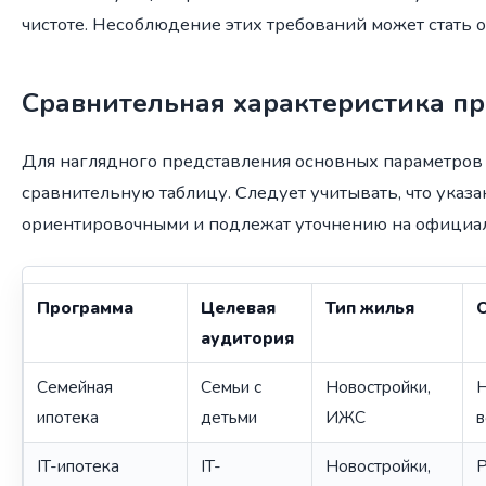
чистоте. Несоблюдение этих требований может стать о
Сравнительная характеристика п
Для наглядного представления основных параметро
сравнительную таблицу. Следует учитывать, что указ
ориентировочными и подлежат уточнению на официал
Программа
Целевая
Тип жилья
аудитория
Семейная
Семьи с
Новостройки,
Н
ипотека
детьми
ИЖС
в
IT-ипотека
IT-
Новостройки,
Р