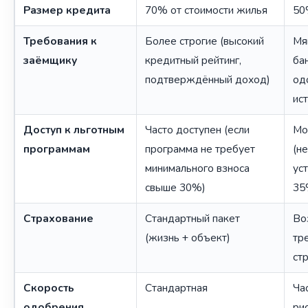
Размер кредита
70% от стоимости жилья
50
Требования к
Более строгие (высокий
Мя
заёмщику
кредитный рейтинг,
ба
подтверждённый доход)
од
ис
Доступ к льготным
Часто доступен (если
Мо
программам
программа не требует
(н
минимального взноса
ус
свыше 30%)
35
Страхование
Стандартный пакет
Во
(жизнь + объект)
тр
ст
Скорость
Стандартная
Ча
одобрения
ри