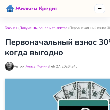
Жильё и Кредит
☰
Главная
›
Документы, взнос, маткапитал
› Первоначальный взнос 3
Первоначальный взнос 30
когда выгодно
Автор:
Алиса Фомина
Feb 27, 2026
Кейс