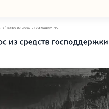
ьный взнос из средств господдержки…
с из средств господдержки