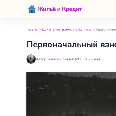
Жильё и Кредит
Главная
›
Документы, взнос, маткапитал
› Первоначал
Первоначальный взно
Автор:
Алиса Фомина
Oct 6, 2025
Гайд