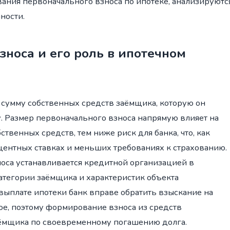
ния первоначального взноса по ипотеке, анализируютс
ности.
зноса и его роль в ипотечном
 сумму собственных средств заёмщика, которую он
у. Размер первоначального взноса напрямую влияет на
твенных средств, тем ниже риск для банка, что, как
центных ставках и меньших требованиях к страхованию.
са устанавливается кредитной организацией в
атегории заёмщика и характеристик объекта
выплате ипотеки банк вправе обратить взыскание на
ое, поэтому формирование взноса из средств
аёмщика по своевременному погашению долга.