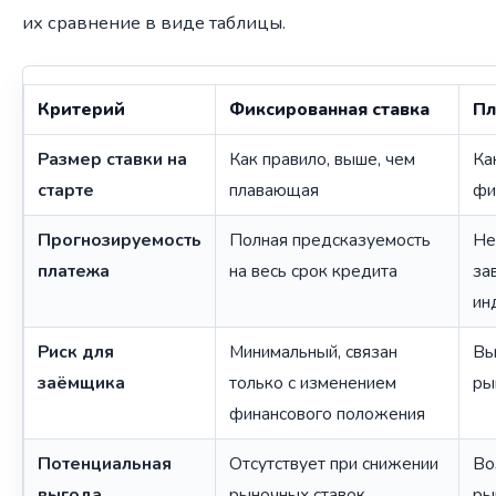
их сравнение в виде таблицы.
Критерий
Фиксированная ставка
Пл
Размер ставки на
Как правило, выше, чем
Ка
старте
плавающая
фи
Прогнозируемость
Полная предсказуемость
Не
платежа
на весь срок кредита
за
ин
Риск для
Минимальный, связан
Вы
заёмщика
только с изменением
ры
финансового положения
Потенциальная
Отсутствует при снижении
Во
выгода
рыночных ставок
ры