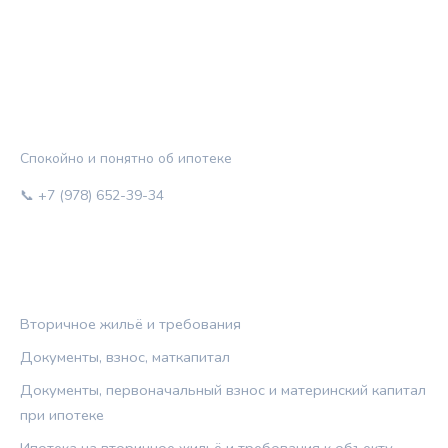
ЖИЛЬЁ И КРЕДИТ
Спокойно и понятно об ипотеке
📞 +7 (978) 652-39-34
РУБРИКИ
Вторичное жильё и требования
Документы, взнос, маткапитал
Документы, первоначальный взнос и материнский капитал
при ипотеке
Ипотека на вторичное жильё и требования к объекту