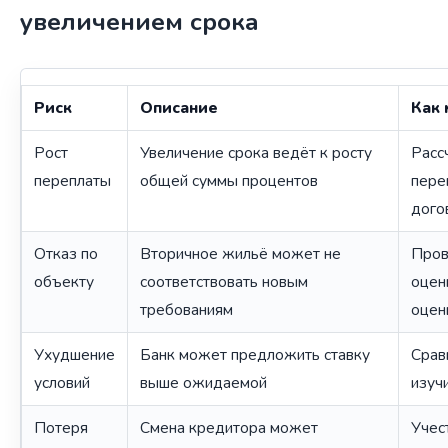
увеличением срока
Риск
Описание
Как
Рост
Увеличение срока ведёт к росту
Расс
переплаты
общей суммы процентов
пере
дого
Отказ по
Вторичное жильё может не
Пров
объекту
соответствовать новым
оцен
требованиям
оцен
Ухудшение
Банк может предложить ставку
Срав
условий
выше ожидаемой
изуч
Потеря
Смена кредитора может
Учес