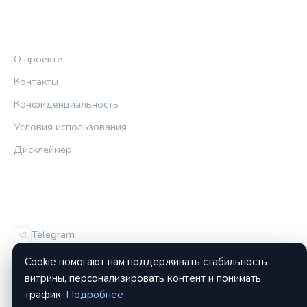
ПРАВОВАЯ ИНФОРМАЦИЯ
О проекте
Контакты
Конфиденциальность
Условия использования
Дисклеймер
СОЦСЕТИ
Telegram
Vk
Cookie помогают нам поддерживать стабильность
витрины, персонализировать контент и понимать
трафик.
Подробнее