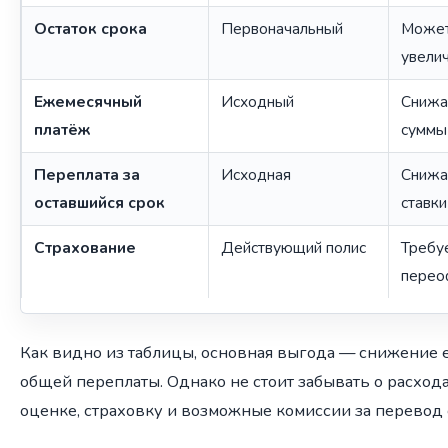
Остаток срока
Первоначальный
Может
увели
Ежемесячный
Исходный
Снижае
платёж
суммы 
Переплата за
Исходная
Снижа
оставшийся срок
ставки
Страхование
Действующий полис
Требуе
перео
Как видно из таблицы, основная выгода — снижение 
общей переплаты. Однако не стоит забывать о расхода
оценке, страховку и возможные комиссии за перевод 