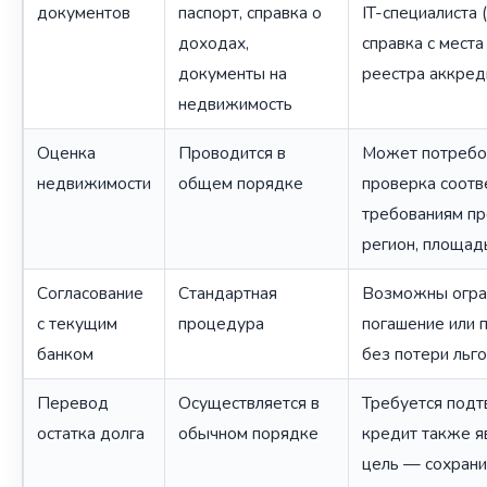
документов
паспорт, справка о
IT-специалиста 
доходах,
справка с места
документы на
реестра аккред
недвижимость
Оценка
Проводится в
Может потребо
недвижимости
общем порядке
проверка соотв
требованиям пр
регион, площад
Согласование
Стандартная
Возможны огра
с текущим
процедура
погашение или 
банком
без потери льг
Перевод
Осуществляется в
Требуется подт
остатка долга
обычном порядке
кредит также я
цель — сохрани