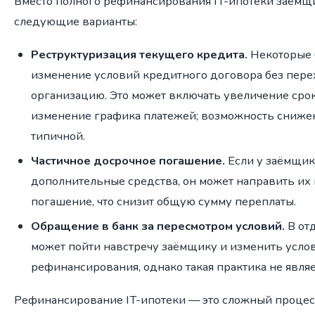
Вместо полного рефинансирования IT-ипотеки заёмщ
следующие варианты:
Реструктуризация текущего кредита.
Некоторые 
изменение условий кредитного договора без пере
организацию. Это может включать увеличение сро
изменение графика платежей; возможность снижен
типичной.
Частичное досрочное погашение.
Если у заёмщик
дополнительные средства, он может направить их 
погашение, что снизит общую сумму переплаты.
Обращение в банк за пересмотром условий.
В от
может пойти навстречу заёмщику и изменить услов
рефинансирования, однако такая практика не явля
Рефинансирование IT-ипотеки — это сложный процес