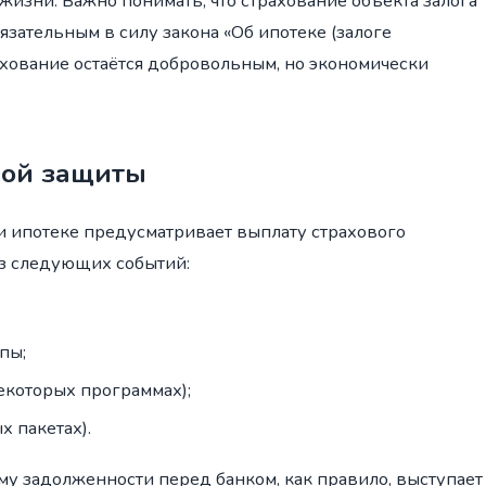
 жизни. Важно понимать, что страхование объекта залога
зательным в силу закона «Об ипотеке (залоге
ахование остаётся добровольным, но экономически
вой защиты
и ипотеке предусматривает выплату страхового
из следующих событий:
пы;
екоторых программах);
 пакетах).
у задолженности перед банком, как правило, выступает