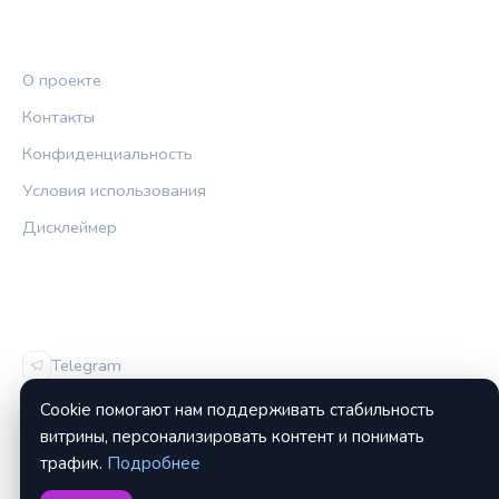
ПРАВОВАЯ ИНФОРМАЦИЯ
О проекте
Контакты
Конфиденциальность
Условия использования
Дисклеймер
СОЦСЕТИ
Telegram
Vk
Cookie помогают нам поддерживать стабильность
витрины, персонализировать контент и понимать
трафик.
Подробнее