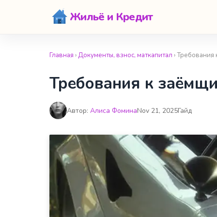
Жильё и Кредит
Главная
›
Документы, взнос, маткапитал
› Требования 
Требования к заёмщи
Автор:
Алиса Фомина
Nov 21, 2025
Гайд