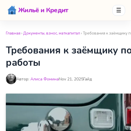
Жильё и Кредит
☰
Главная
›
Документы, взнос, маткапитал
› Требования к заёмщику 
Требования к заёмщику п
работы
Автор:
Алиса Фомина
Nov 21, 2025
Гайд