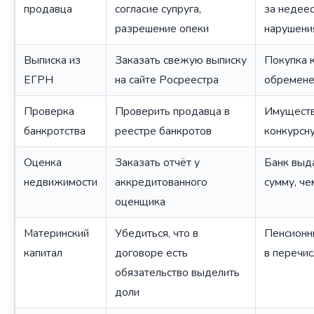
продавца
согласие супруга,
за недеес
разрешение опеки
нарушени
Выписка из
Заказать свежую выписку
Покупка к
ЕГРН
на сайте Росреестра
обремен
Проверка
Проверить продавца в
Имуществ
банкротства
реестре банкротов
конкурсн
Оценка
Заказать отчёт у
Банк выд
недвижимости
аккредитованного
сумму, ч
оценщика
Материнский
Убедиться, что в
Пенсионн
капитал
договоре есть
в перечис
обязательство выделить
доли