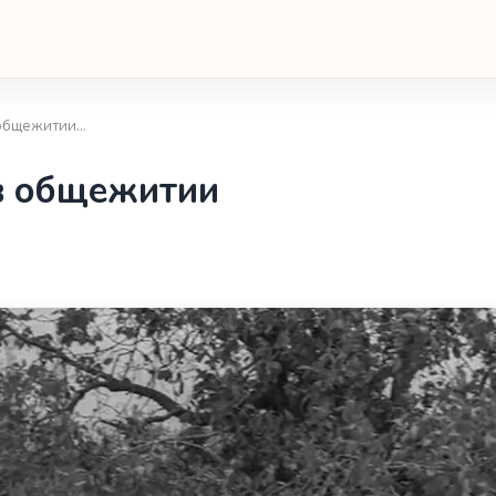
в общежитии…
в общежитии